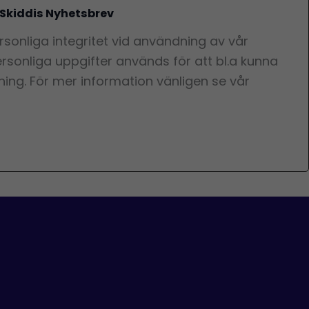
 Skiddis Nyhetsbrev
rsonliga integritet vid användning av vår
rsonliga uppgifter används för att bl.a kunna
ning. För mer information vänligen se vår