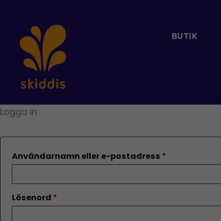
Hoppa
Obligatoriskt
Obligatorisk
till
innehåll
BUTIK
Logga in
Användarnamn eller e-postadress
*
Lösenord
*