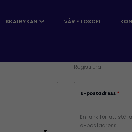
t
Obli
Öppna Skalbyxan
SKALBYXAN
VÅR FILOSOFI
KON
Registrera
E-postadress
*
En länk för att ställ
e-postadress.