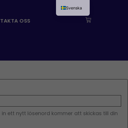
gatoriskt
Svenska
Français
Vagn
TAKTA OSS
English
a in ett nytt lösenord kommer att skickas till din